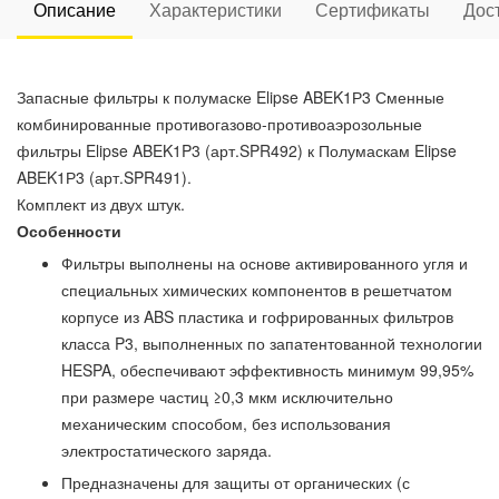
Описание
Характеристики
Сертификаты
Дос
Запасные фильтры к полумаске Elipse ABEK1Р3 Сменные
комбинированные противогазово-противоаэрозольные
фильтры Elipse ABEK1P3 (арт.SPR492) к Полумаскам Elipse
ABEK1Р3 (арт.SPR491).
Комплект из двух штук.
Особенности
Фильтры выполнены на основе активированного угля и
специальных химических компонентов в решетчатом
корпусе из ABS пластика и гофрированных фильтров
класса P3, выполненных по запатентованной технологии
HESPA, обеспечивают эффективность минимум 99,95%
при размере частиц ≥0,3 мкм исключительно
механическим способом, без использования
электростатического заряда.
Предназначены для защиты от органических (с