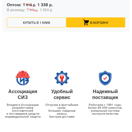
Оптом:
1 338 р.
1 416 р.
В розницу:
1 554 р.
1 674 р.
КУПИТЬ В 1 КЛИК
В КОРЗИНУ
Ассоциация
Удобный
Надежный
СИЗ
сервис
поставщик
Входим в Ассоциацию
Отгрузка в кратчайшие
Работаем с 1991 года,
разработчиков
сроки,
более 60 000 клиентов,
изготовителей
большие товарные
уникальная система
и поставщиков средств
запасы,
контроля качества
индивидуальной защиты
быстрая доставка