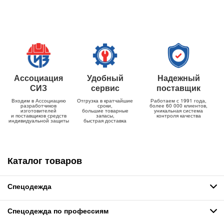
Ассоциация
Удобный
Надежный
СИЗ
сервис
поставщик
Входим в Ассоциацию
Отгрузка в кратчайшие
Работаем с 1991 года,
разработчиков
сроки,
более 60 000 клиентов,
изготовителей
большие товарные
уникальная система
и поставщиков средств
запасы,
контроля качества
индивидуальной защиты
быстрая доставка
Каталог товаров
Спецодежда
Спецодежда по профессиям