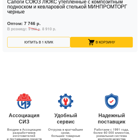
Сапоги СОЮЗ ЛЮКС утепленные с композитным
подноском и кевларовой стелькой МИНПРОМТОРГ
черные
Оптом:
7 746 р.
В розницу:
8 910 р.
9 060 р.
КУПИТЬ В 1 КЛИК
В КОРЗИНУ
Ассоциация
Удобный
Надежный
СИЗ
сервис
поставщик
Входим в Ассоциацию
Отгрузка в кратчайшие
Работаем с 1991 года,
разработчиков
сроки,
более 60 000 клиентов,
изготовителей
большие товарные
уникальная система
и поставщиков средств
запасы,
контроля качества