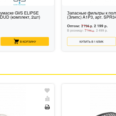
лумаске GVS ELIPSE
Запасные фильтры к по
IDUD (комплект, 2шт)
(Элипс) A1P3, арт. SPR3
Оптом:
2 199 р.
2 736 р.
В розницу:
2 499 р.
3 186 р.
В КОРЗИНУ
КУПИТЬ В 1 КЛИК