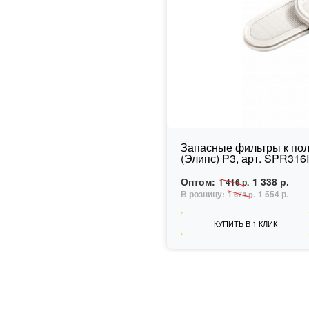
Запасные фильтры к по
(Элипс) P3, арт. SPR316
Оптом:
1 338 р.
1 416 р.
В розницу:
1 554 р.
1 674 р.
КУПИТЬ В 1 КЛИК