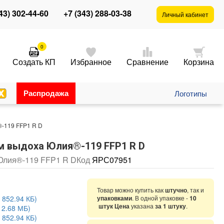
43) 302-44-60
+7 (343) 288-03-38
Личный кабинет
0
Создать КП
Избранное
Сравнение
Корзина
Распродажа
Логотипы
®-119 FFP1 R D
ом выдоха Юлия®-119 FFP1 R D
 Юлия®-119 FFP1 R D
Код
ЯРС07951
Товар можно купить как
штучно
, так и
 852.94 КБ)
упаковками
. В одной упаковке -
10
штук Цена
указана
за 1 штуку
.
 2.68 МБ)
 852.94 КБ)