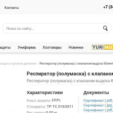
+7 (3
Контакты
защиты
Униформа
Хозтовары
Новинки
защиты органов дыхания
Респиратор (полумаска) с клапаном выдоха Юлия
Респиратор (полумаска) с клапан
Респиратор (полумаска) с клапаном выдоха
Характеристики
Документы
Класс защиты:
FFP1
Сертификат (.pdf,
Сертификат (.jpg,
Стандарты:
ТР ТС 019/2011
Сертификат (.pdf,
Вес товара:
0.02 кг.