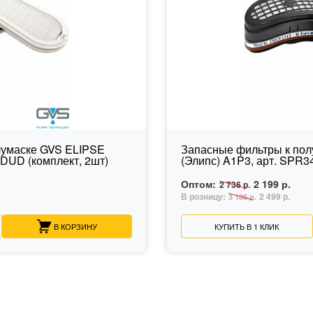
лумаске GVS ELIPSE
Запасные фильтры к по
IDUD (комплект, 2шт)
(Элипс) A1P3, арт. SPR3
Оптом:
2 199 р.
2 736 р.
В розницу:
2 499 р.
3 186 р.
В КОРЗИНУ
КУПИТЬ В 1 КЛИК