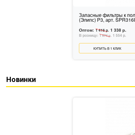
Запасные фильтры к по
(Элипс) P3, арт. SPR316
Оптом:
1 338 р.
1 416 р.
В розницу:
1 554 р.
1 674 р.
КУПИТЬ В 1 КЛИК
Новинки