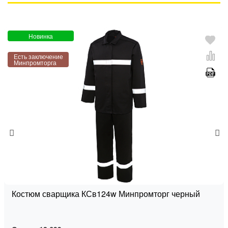
Новинка
Есть заключение
Минпромторга
Костюм сварщика КСв124w Минпромторг черный