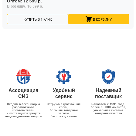
Оптом:
12 699 р.
В розницу:
16 599 р.
КУПИТЬ В 1 КЛИК
В КОРЗИНУ
Ассоциация
Удобный
Надежный
СИЗ
сервис
поставщик
Входим в Ассоциацию
Отгрузка в кратчайшие
Работаем с 1991 года,
разработчиков
сроки,
более 60 000 клиентов,
изготовителей
большие товарные
уникальная система
и поставщиков средств
запасы,
контроля качества
индивидуальной защиты
быстрая доставка