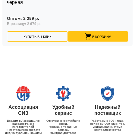
черная
Оптом:
2 289 р.
В розницу:
2 679 р.
КУПИТЬ В 1 КЛИК
В КОРЗИНУ
Ассоциация
Удобный
Надежный
СИЗ
сервис
поставщик
Входим в Ассоциацию
Отгрузка в кратчайшие
Работаем с 1991 года,
разработчиков
сроки,
более 60 000 клиентов,
изготовителей
большие товарные
уникальная система
и поставщиков средств
запасы,
контроля качества
индивидуальной защиты
быстрая доставка