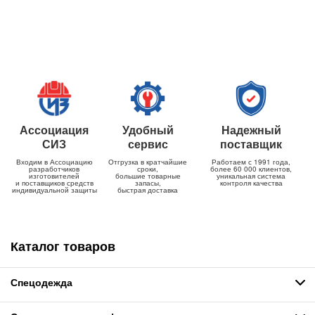
Ассоциация
Удобный
Надежный
СИЗ
сервис
поставщик
Входим в Ассоциацию
Отгрузка в кратчайшие
Работаем с 1991 года,
разработчиков
сроки,
более 60 000 клиентов,
изготовителей
большие товарные
уникальная система
и поставщиков средств
запасы,
контроля качества
индивидуальной защиты
быстрая доставка
Каталог товаров
Спецодежда