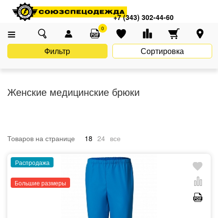
Главная
Каталог
Униформа
Медицинские учреждения, аптеки
+7 (343) 302-44-60
Брюки для медиков
Медицинские брюки женские
0
Фильтр
Сортировка
Женские медицинские брюки
Товаров на странице
18
24
все
Распродажа
Большие размеры