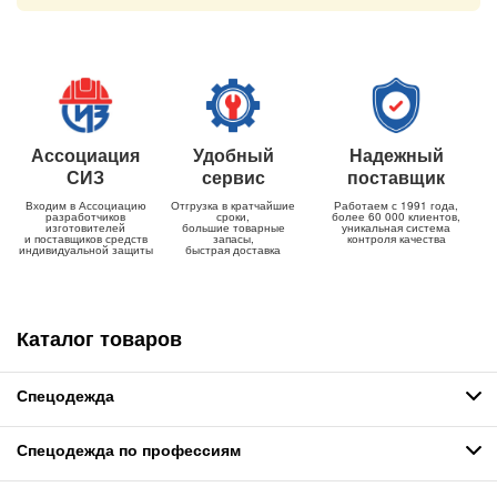
Ассоциация
Удобный
Надежный
СИЗ
сервис
поставщик
Входим в Ассоциацию
Отгрузка в кратчайшие
Работаем с 1991 года,
разработчиков
сроки,
более 60 000 клиентов,
изготовителей
большие товарные
уникальная система
и поставщиков средств
запасы,
контроля качества
индивидуальной защиты
быстрая доставка
Каталог товаров
Спецодежда
Спецодежда по профессиям