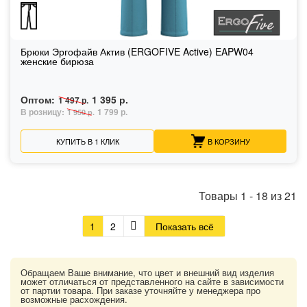
Брюки Эргофайв Актив (ERGOFIVE Active) EAPW04
женские бирюза
Оптом:
1 395 р.
1 497 р.
В розницу:
1 799 р.
1 950 р.
КУПИТЬ В 1 КЛИК
В КОРЗИНУ
Товары
1
-
18
из
21
1
2
Показать всё
Обращаем Ваше внимание, что цвет и внешний вид изделия
может отличаться от представленного на сайте в зависимости
от партии товара. При заказе уточняйте у менеджера про
возможные расхождения.