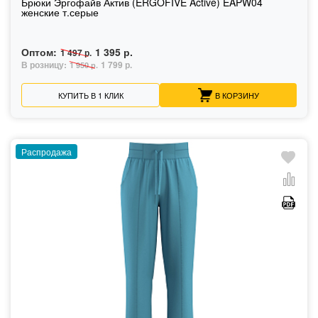
Брюки Эргофайв Актив (ERGOFIVE Active) EAPW04
женские т.серые
Оптом:
1 395 р.
1 497 р.
В розницу:
1 799 р.
1 950 р.
КУПИТЬ В 1 КЛИК
В КОРЗИНУ
Распродажа