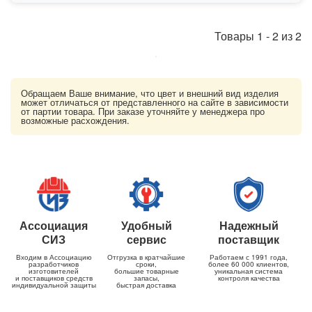
Товары
1
-
2
из
2
Обращаем Ваше внимание, что цвет и внешний вид изделия
может отличаться от представленного на сайте в зависимости
от партии товара. При заказе уточняйте у менеджера про
возможные расхождения.
Ассоциация
Удобный
Надежный
СИЗ
сервис
поставщик
Входим в Ассоциацию
Отгрузка в кратчайшие
Работаем с 1991 года,
разработчиков
сроки,
более 60 000 клиентов,
изготовителей
большие товарные
уникальная система
и поставщиков средств
запасы,
контроля качества
индивидуальной защиты
быстрая доставка