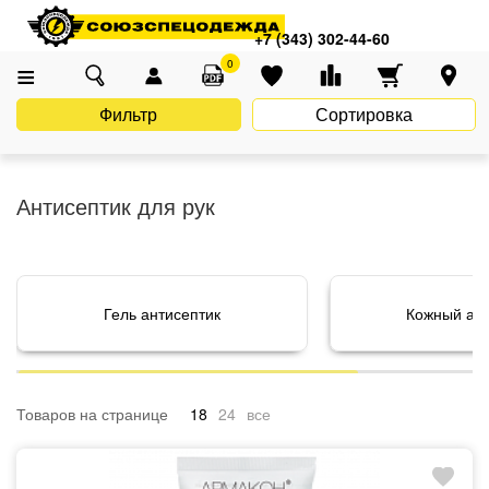
Главная
Каталог
Средства индивидуальной защиты (СИЗ)
+7 (343) 302-44-60
Антисептик для рук
0
Фильтр
Сортировка
Антисептик для рук
Гель антисептик
Кожный ант
Товаров на странице
18
24
все